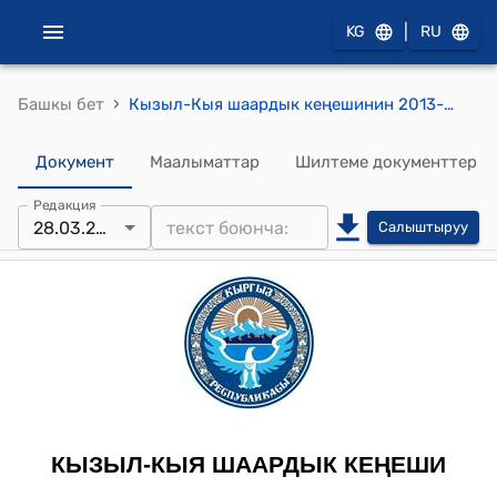
|
KG
RU
›
Башкы бет
Кызыл-Кыя шаардык кеңешинин 2013-жылдын 28-мартындагы № 4/10 "Кызыл–Кыя шаарынын 2012–жылдагы жергиликтүү бюджетинин аткарылышына өзгөртүүлөрдү жана толуктоолорду киргизүү жөнүндө" токтому
Документ
Маалыматтар
Шилтеме документтер
Редакция
28.03.2013
Салыштыруу