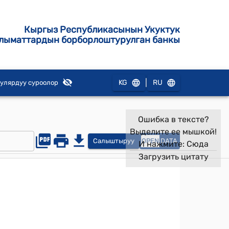
Кыргыз Республикасынын Укуктук
лыматтардын борборлоштурулган банкы
|
KG
RU
улярдуу суроолор
Ошибка в тексте?
Выделите ее мышкой!
Салыштыруу
OPEN
DATA
И нажмите:
Сюда
Загрузить цитату