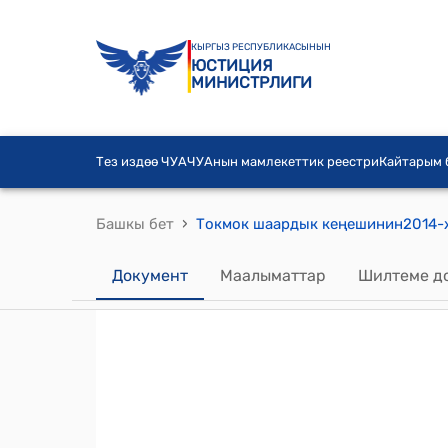
КЫРГЫЗ РЕСПУБЛИКАСЫНЫН
ЮСТИЦИЯ
МИНИСТРЛИГИ
Тез издөө ЧУА
ЧУАнын мамлекеттик реестри
Кайтарым
›
Башкы бет
Документ
Маалыматтар
Шилтеме д