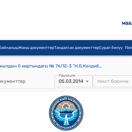
маа
 байланыш
Жаңы документтер
Тандалган документтер
Сурап билүү
Поп
Токмок шаардык кеңешинин2014-жылдын 5 мартындагы № 76/12-3 "Н.Б.Келдибековдун депутаттык ыйгарым укуктарын таануу жөнүндө" токтому
Редакция
окументтер
05.03.2014