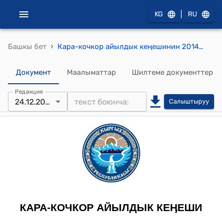
|
KG
RU
›
Башкы бет
Кара-кочкор айылдык кеңешинин 2014-жылдын 24-декабрындагы № 1/3 "Кара – Кочкор айылдык округунун Кеңешинин Төрагасын шайлоону уюштуруу үчүнэсептөө комиссиясын тузүү жөнүндө" токтому
Документ
Маалыматтар
Шилтеме документтер
Редакция
24.12.2012
Салыштыруу