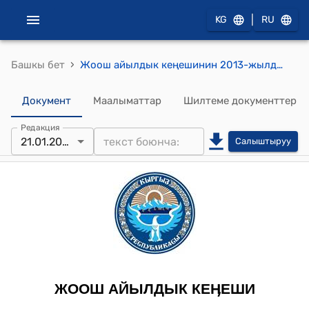
|
KG
RU
›
Башкы бет
Жоош айылдык кеңешинин 2013-жылдын 21-январы № 2/1 "Депутаттык полномочиелерди токтотуу жөнүндө" токтому
Документ
Маалыматтар
Шилтеме документтер
Редакция
21.01.2013
Салыштыруу