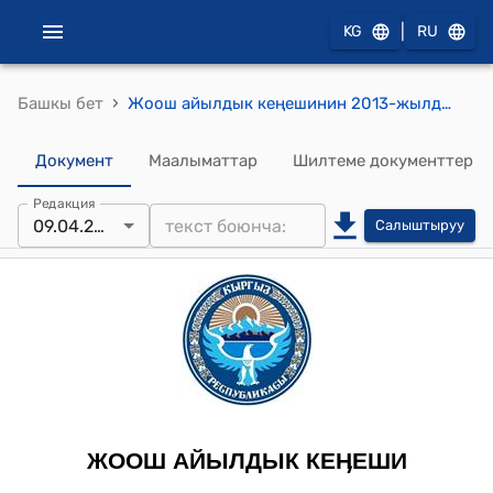
|
KG
RU
›
Башкы бет
Жоош айылдык кеңешинин 2013-жылдын 9-апрелиндеги № 4/5-13 “Жоош айыл өкмөтүнүн аймагындагы жер участокторун жеке менчикке же ижара укугун тоорукта берүүнүн тартиби жана шарттары жөнүндөгү Жобону жана Жоош айыл өкмөтүнүн аймагындагы жер участокторуна менчик же ижара укуктарын берүү боюнча комиссиянын курамын бекитүү жөнүндө” токтому
Документ
Маалыматтар
Шилтеме документтер
Редакция
09.04.2013
Салыштыруу