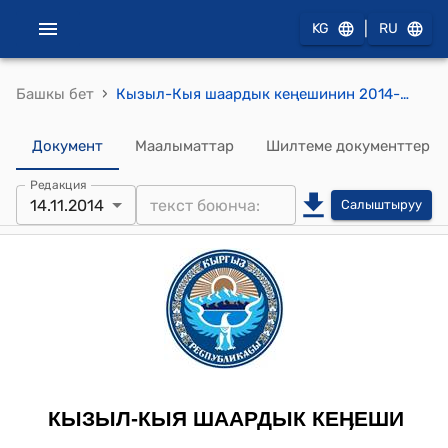
|
KG
RU
›
Башкы бет
Кызыл-Кыя шаардык кеңешинин 2014-жылдын 14-ноябрындагы № 24/82 “Кызыл–Кыя райондор аралык кургак учукка каршы ооруканасынын 2013–жылда жана 2014–жылдын 8 айында жүргүзгөн иштери боюнча маалыматы жөнүндө” токтому
Документ
Маалыматтар
Шилтеме документтер
Редакция
14.11.2014
Салыштыруу