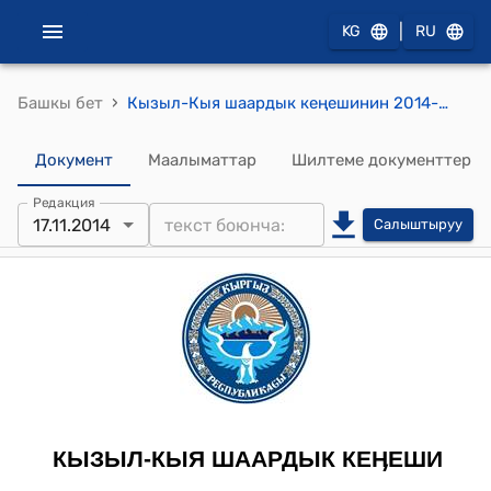
|
KG
RU
›
Башкы бет
Кызыл-Кыя шаардык кеңешинин 2014-жылдын 17-ноябрындагы № 24/84 “Кызыл–Кыя шаардык соцалдык өнүгүү башкармалыгынын 2014–жылдын 9 айында аткарган иштери боюнча маалыматы жөнүндө” токтому
Документ
Маалыматтар
Шилтеме документтер
Редакция
17.11.2014
Салыштыруу