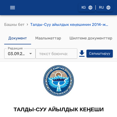
|
KG
RU
›
Башкы бет
Талды-Суу айылдык кеӊешинин 2014-жылдын 3-сентябрындагы № 14/5 “Кен байлыктарды изилдөөдөн түшкөн акча каражатын бөлүштүрүү жөнүндө” токтому
Документ
Маалыматтар
Шилтеме документтер
Редакция
03.09.2014
Салыштыруу