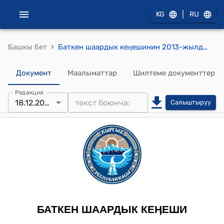
|
KG
RU
›
Башкы бет
Баткен шаардык кеӊешинин 2013-жылдын 18-декабрындагы № 2-3/ 35 “Баткен «Таза суу» муниципалдык ишканасынын бааларын (тарифтерин) бекитүү жөнүндө” токтому
Документ
Маалыматтар
Шилтеме документтер
Редакция
18.12.2013
Салыштыруу