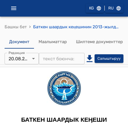
|
KG
RU
›
Башкы бет
Баткен шаардык кеӊешинин 2013-жылдын 20-августундагы № 2-3/25 “Баткен шаардык дене тарбия жана спорт бөлүмүнө акча каражатын бөлүп берүү жөнүндө” токтому
Документ
Маалыматтар
Шилтеме документтер
Редакция
20.08.2013
Салыштыруу