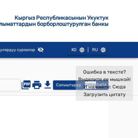
Кыргыз Республикасынын Укуктук
лыматтардын борборлоштурулган банкы
|
KG
RU
улярдуу суроолор
Ошибка в тексте?
Выделите ее мышкой!
Салыштыруу
OPEN
DATA
И нажмите:
Сюда
Загрузить цитату