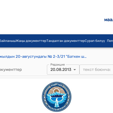
маа
 байланыш
Жаңы документтер
Тандалган документтер
Сурап билүү
Поп
Баткен шаардык кеӊешинин 2013-жылдын 20-августундагы № 2-3/21 "Баткен шаарынын коомдук-саясый «Өрүкзар» газетасынын редакциясынын атайын каражаттар эсебин бекитүү жөнүндө" токтому
Редакция
окументтер
20.08.2013