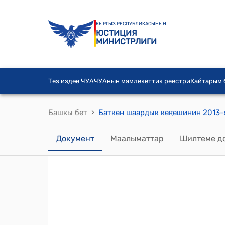
КЫРГЫЗ РЕСПУБЛИКАСЫНЫН
ЮСТИЦИЯ
МИНИСТРЛИГИ
Тез издөө ЧУА
ЧУАнын мамлекеттик реестри
Кайтарым
›
Башкы бет
Документ
Маалыматтар
Шилтеме д