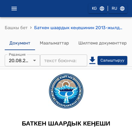
|
KG
RU
›
Башкы бет
Баткен шаардык кеӊешинин 2013-жылдын 20-августундагы № 2-3/18 “Баткен шаардык «Таза суу» ишканасынын атайын каражаттар эсебин бекитүү жөнүндө” токтому
Документ
Маалыматтар
Шилтеме документтер
Редакция
20.08.2013
Салыштыруу