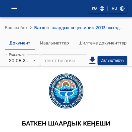
|
KG
RU
›
Башкы бет
Баткен шаардык кеӊешинин 2013-жылдын 20-августундагы № 2-3/14 “Шаардык бюджеттин 2013-жылдын 1-кварталынын аткарылышы жөнүндө” токтому
Документ
Маалыматтар
Шилтеме документтер
Редакция
20.08.2013
Салыштыруу