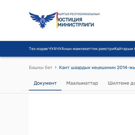
КЫРГЫЗ РЕСПУБЛИКАСЫНЫН
ЮСТИЦИЯ
МИНИСТРЛИГИ
Тез издөө ЧУА
ЧУАнын мамлекеттик реестри
Кайтарым
›
Башкы бет
Документ
Маалыматтар
Шилтеме д