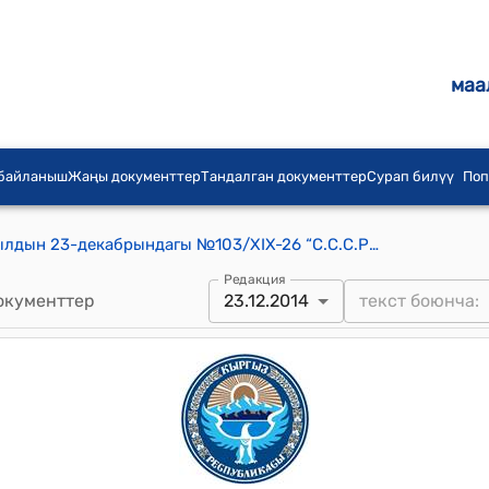
маа
 байланыш
Жаңы документтер
Тандалган документтер
Сурап билүү
Поп
Кант шаардык кеӊешинин 2014-жылдын 23-декабрындагы №103/XIX-26 “С.С.С.Р. партиясынын депутатынын ыйгарымдуулугунан ажыратуу жөнүндө” токтому
Редакция
окументтер
23.12.2014