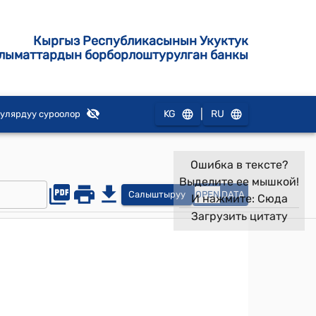
Кыргыз Республикасынын Укуктук
лыматтардын борборлоштурулган банкы
|
KG
RU
улярдуу суроолор
Ошибка в тексте?
Выделите ее мышкой!
Салыштыруу
OPEN
DATA
И нажмите:
Сюда
Загрузить цитату