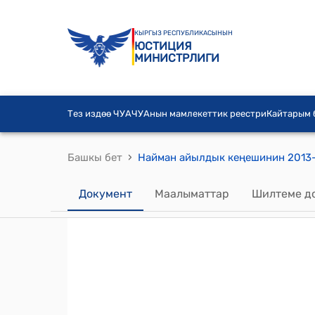
КЫРГЫЗ РЕСПУБЛИКАСЫНЫН
ЮСТИЦИЯ
МИНИСТРЛИГИ
Тез издөө ЧУА
ЧУАнын мамлекеттик реестри
Кайтарым
›
Башкы бет
Документ
Маалыматтар
Шилтеме д