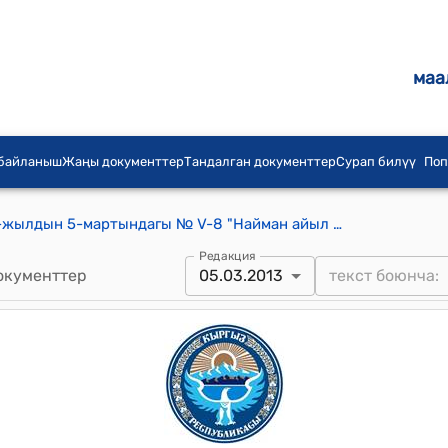
маа
 байланыш
Жаңы документтер
Тандалган документтер
Сурап билүү
Поп
Найман айылдык кеңешинин 2013-жылдын 5-мартындагы № V-8 "Найман айыл өкмөтүнүн 2013-жылдын 1-мартындагы Найман айыл өкмөтүнүн 2013-2017-жылдарга стратегиясынын өнүгүүсүнүн планы жөнүндөгү №4 токтомун бекитүү жөнүндө" токтому
Редакция
окументтер
05.03.2013