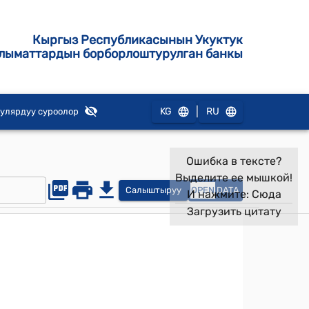
Кыргыз Республикасынын Укуктук
лыматтардын борборлоштурулган банкы
|
KG
RU
улярдуу суроолор
Ошибка в тексте?
Выделите ее мышкой!
Салыштыруу
OPEN
DATA
И нажмите:
Сюда
Загрузить цитату