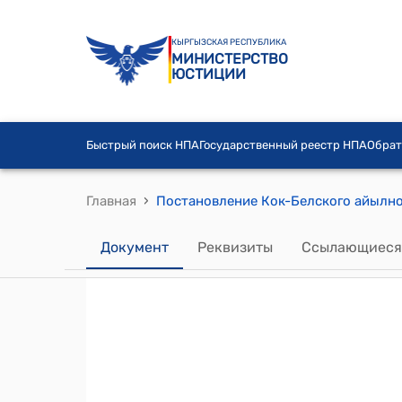
КЫРГЫЗСКАЯ РЕСПУБЛИКА
МИНИСТЕРСТВО
ЮСТИЦИИ
Быстрый поиск НПА
Государственный реестр НПА
Обрат
›
Главная
Документ
Реквизиты
Ссылающиеся