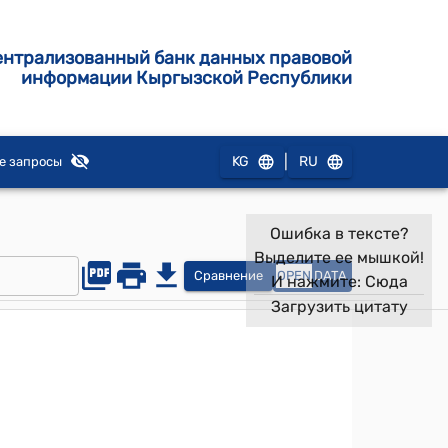
ентрализованный банк данных правовой
информации Кыргызской Республики
|
KG
RU
е запросы
Ошибка в тексте?
Выделите ее мышкой!
Сравнение
OPEN
DATA
И нажмите:
Сюда
Загрузить цитату