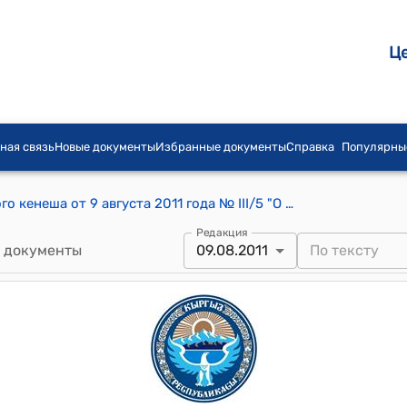
Ц
ная связь
Новые документы
Избранные документы
Справка
Популярны
Постановление Кок-Белского айылного кенеша от 9 августа 2011 года № III/5 "О выборах президента Кыргызской Республики в октябре 2011 года создавать список территориальной комиссии"
Редакция
 документы
09.08.2011