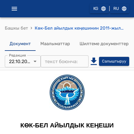
|
KG
RU
›
Башкы бет
Көк-Бел айылдык кеңешинин 2011-жылдын 22-октябрындагы № IV/2 "Көк-Бел айыл өкмөтүнүн тургундарына там арка жер берүү жөнүндө" токтому
Документ
Маалыматтар
Шилтеме документтер
Редакция
22.10.2011
Салыштыруу