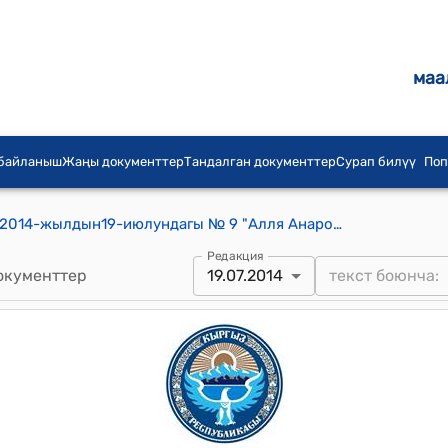
маа
 байланыш
Жаңы документтер
Тандалган документтер
Сурап билүү
Поп
Алля Анаров айылдык кеңешинин 2014-жылдын19-июлундагы № 9 "Алля Анаров айыл ѳкмѳтүнѳ караштуу «Чил-Устун суу» ИСКАКБсынын балансындагы таза суу түтүктүрүнѳ эсептегичтерди орнотуу жѳнүндѳ" токтому
Редакция
окументтер
19.07.2014