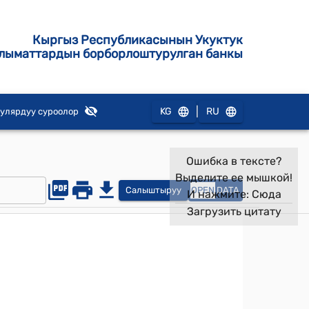
Кыргыз Республикасынын Укуктук
лыматтардын борборлоштурулган банкы
|
KG
RU
улярдуу суроолор
Ошибка в тексте?
Выделите ее мышкой!
Салыштыруу
OPEN
DATA
И нажмите:
Сюда
Загрузить цитату