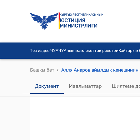
КЫРГЫЗ РЕСПУБЛИКАСЫНЫН
ЮСТИЦИЯ
МИНИСТРЛИГИ
Тез издөө ЧУА
ЧУАнын мамлекеттик реестри
Кайтарым
›
Башкы бет
Документ
Маалыматтар
Шилтеме д