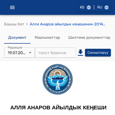
|
KG
RU
›
Башкы бет
Алля Анаров айылдык кеңешинин 2014-жылдын 19-июлундагы № 7 "Алля Анаров айыл ѳкмѳтүнѳ караштуу «Арууке» балдар бакчасына кошумча балдар тайпасын ачуу жѳнүндѳ" токтому
Документ
Маалыматтар
Шилтеме документтер
Редакция
19.07.2014
Салыштыруу