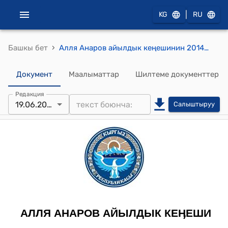
|
KG
RU
›
Башкы бет
Алля Анаров айылдык кеңешинин 2014-жылдын 19-июнундагы № 2 "Кыргыз Республикасынын Ош облусунун прокуратурасынын прокурорунун орун басары Б.Сыргаковдун 2014-жылдын 9-июнундагы кирүү № 11-9д-399-11 сандуу каршылык билдирүүсү жѳнүндѳ" токтому
Документ
Маалыматтар
Шилтеме документтер
Редакция
19.06.2014
Салыштыруу