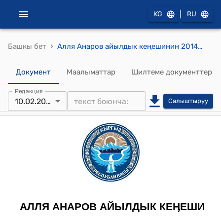
|
KG
RU
›
Башкы бет
Алля Анаров айылдык кеңешинин 2014-жылдын 10-февралындагы № 4 "А.Анаров айылдык кеңеши М.Мадрахим кѳчѳсүнүн тургуну Парпиев Хабибулло арызын карап чыгуу жѳнүндѳ" токтому
Документ
Маалыматтар
Шилтеме документтер
Редакция
10.02.2014
Салыштыруу