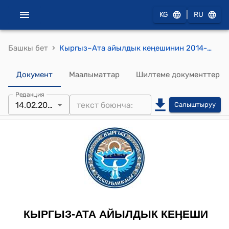
|
KG
RU
›
Башкы бет
Кыргыз–Ата айылдык кеңешинин 2014-жылдын 14-февралындагы № 10-1 "Кыргыз-Ата айыл өкмөтүнүн 2012-жылдагы бюджетинин аткарылышы, 2014-жылга бюджети жана 2015-2016-жылдарга бюджеттин болжолун бекитүү жөнүндө" токтому
Документ
Маалыматтар
Шилтеме документтер
Редакция
14.02.2014
Салыштыруу