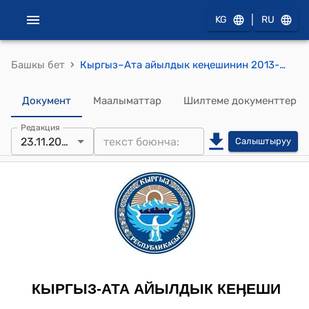
|
KG
RU
›
Башкы бет
Кыргыз–Ата айылдык кеңешинин 2013-жылдын 23-ноябрындагы № 8-3 "Кыргыз-Ата айыл аймагындагы КБФ жерлеринин пайдаланышы жөнүндө" токтому
Документ
Маалыматтар
Шилтеме документтер
Редакция
23.11.2013
Салыштыруу