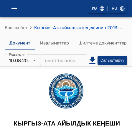
|
KG
RU
›
Башкы бет
Кыргыз–Ата айылдык кеңешинин 2013-жылдын 10-августундагы № 7-8 "Кыргыз-Ата айылдык аймагында жер салыгы жана мүлк салыгынын 1,2,3, топторун колдонуга киргизүү жөнүндө" токтому
Документ
Маалыматтар
Шилтеме документтер
Редакция
10.08.2013
Салыштыруу