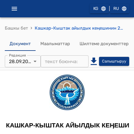
|
KG
RU
›
Башкы бет
Кашкар-Кыштак айылдык кеңешинин 2013-жылдын 28-сентябрындагы № 7 "Айыл өкмөтүнүн салык бөлүмүн компьютерлер менен камсыздоо жөнүндө" токтому
Документ
Маалыматтар
Шилтеме документтер
Редакция
28.09.2013
Салыштыруу