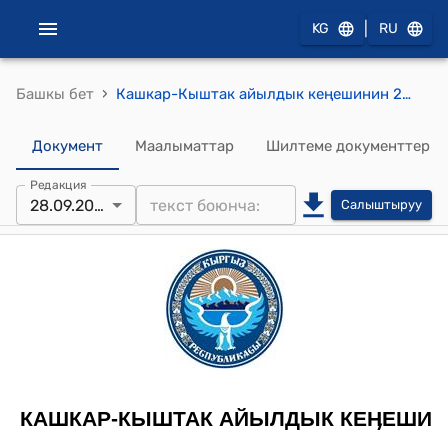
|
KG
RU
›
Башкы бет
Кашкар-Кыштак айылдык кеңешинин 2013-жылдын 28-сентябрындагы № 6 "Айыл өкмөтүнүн аймагында питомник уюштуруу жөнүндө" токтому
Документ
Маалыматтар
Шилтеме документтер
Редакция
28.09.2013
Салыштыруу