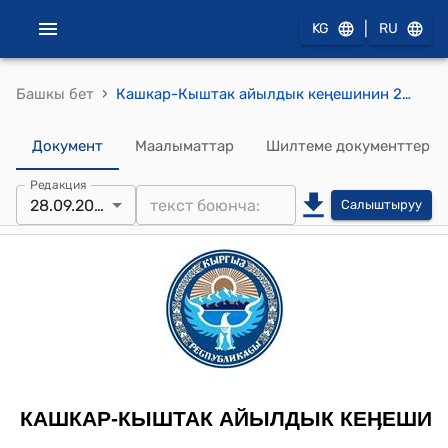
|
KG
RU
›
Башкы бет
Кашкар-Кыштак айылдык кеңешинин 2013-жылдын 28-сентябрындагы № 2 "Бюджеттик эмес фондду түзүү жөнүндө"
Документ
Маалыматтар
Шилтеме документтер
Редакция
28.09.2013
Салыштыруу