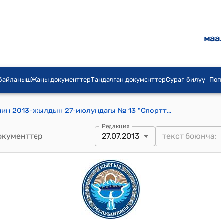
маа
 байланыш
Жаңы документтер
Тандалган документтер
Сурап билүү
Поп
Кашкар-Кыштак айылдык кеңешинин 2013-жылдын 27-июлундагы № 13 "Спортту өнүктүрүү боюнча акча каражатын ажыратуу жөнүндө" токтому
Редакция
окументтер
27.07.2013