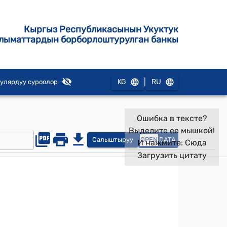
Кыргыз Республикасынын Укуктук
лыматтардын борборлоштурулган банкы
|
KG
RU
улярдуу суроолор
Ошибка в тексте?
Выделите ее мышкой!
Салыштыруу
OPEN
DATA
И нажмите:
Сюда
Загрузить цитату