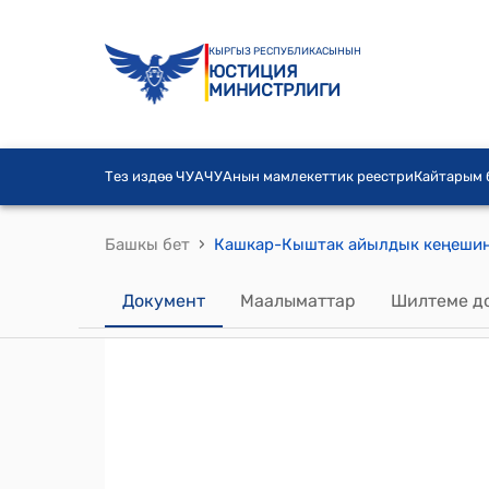
КЫРГЫЗ РЕСПУБЛИКАСЫНЫН
ЮСТИЦИЯ
МИНИСТРЛИГИ
Тез издөө ЧУА
ЧУАнын мамлекеттик реестри
Кайтарым
›
Башкы бет
Документ
Маалыматтар
Шилтеме д