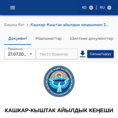
|
KG
RU
›
Башкы бет
Кашкар-Кыштак айылдык кеңешинин 2013-жылдын 27-июлундагы № 9 "№ 122 орто мектебинин 0,02 га жер аянтын алмаштыруу жөнүндө" токтому
Документ
Маалыматтар
Шилтеме документтер
Редакция
27.07.2013
Салыштыруу