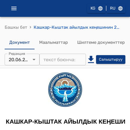
|
KG
RU
›
Башкы бет
Кашкар-Кыштак айылдык кеңешинин 2013-жылдын 20-июнундагы № 3 "Кенжекул айлындагы ӨЖТ-нун (Өз ара жардамдашуу топтору) Уставын бекитүү жөнүндө" токтому
Документ
Маалыматтар
Шилтеме документтер
Редакция
20.06.2013
Салыштыруу