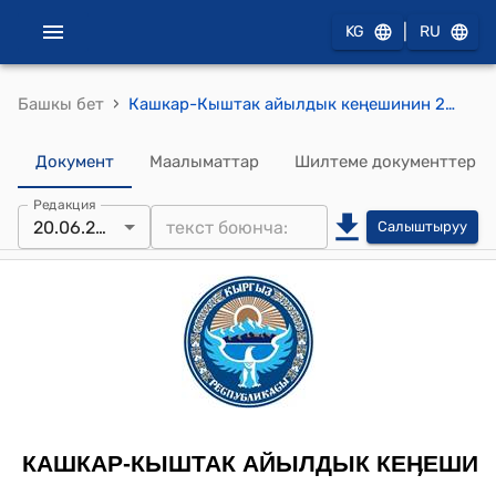
|
KG
RU
›
Башкы бет
Кашкар-Кыштак айылдык кеңешинин 2013-жылдын 20-июнундагы № 2 "Жарооз жана Кайрагач айылдарынан жеке турак жай курууга 33 га жер аянтын ажыратуу үчүн акча каражатын белүү жөнүндө" токтому
Документ
Маалыматтар
Шилтеме документтер
Редакция
20.06.2013
Салыштыруу