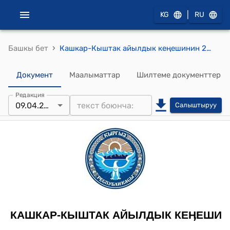
|
KG
RU
›
Башкы бет
Кашкар-Кыштак айылдык кеңешинин 2013-жылдын 9-апрелиндеги № 5 "Мекеме-ишканалардан жана жарандардан түшкөн арыздарды канааттандыруу жөнүндө" токтому
Документ
Маалыматтар
Шилтеме документтер
Редакция
09.04.2013
Салыштыруу