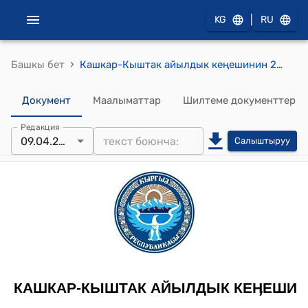
|
KG
RU
›
Башкы бет
Кашкар-Кыштак айылдык кеңешинин 2013-жылдын 9-апрелиндеги № 3 "Кашкар-Кыштак айылдык аймагынын айыл өкмөтүнүн Жайыт комитетинин 2013-жыл үчүн бюджетин бекитүү жөнүндө" токтому
Документ
Маалыматтар
Шилтеме документтер
Редакция
09.04.2013
Салыштыруу