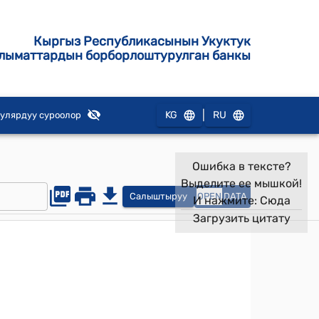
Кыргыз Республикасынын Укуктук
лыматтардын борборлоштурулган банкы
|
KG
RU
улярдуу суроолор
Ошибка в тексте?
Выделите ее мышкой!
Салыштыруу
OPEN
DATA
И нажмите:
Сюда
Загрузить цитату