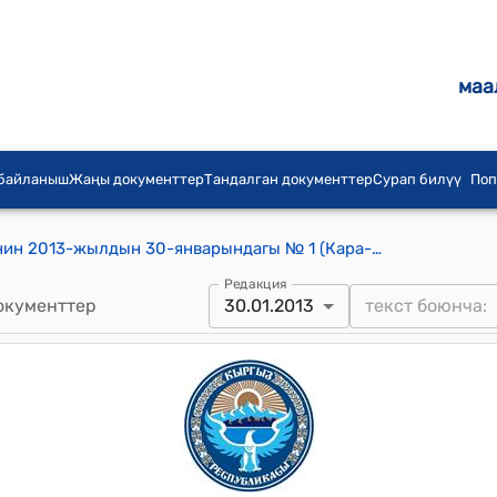
маа
 байланыш
Жаңы документтер
Тандалган документтер
Сурап билүү
Поп
Кашкар-Кыштак айылдык кеңешинин 2013-жылдын 30-январындагы № 1 (Кара-Суу райондук аймактык шай лоо комиссиясынын добуштарды эсептөө боюнча протоколдору бекитүү) токтому
Редакция
окументтер
30.01.2013