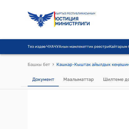
КЫРГЫЗ РЕСПУБЛИКАСЫНЫН
ЮСТИЦИЯ
МИНИСТРЛИГИ
Тез издөө ЧУА
ЧУАнын мамлекеттик реестри
Кайтарым
›
Башкы бет
Документ
Маалыматтар
Шилтеме д