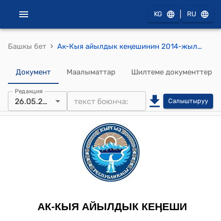
|
KG
RU
›
Башкы бет
Ак-Кыя айылдык кеңешинин 2014-жылдын 26-майындагы № 14/1 "Жаны-Жол айылында жашаган уйлорунун алдын тротуарга чейин кенейтип алгандар канча налог төлөөрү жөнүндө" токтому
Документ
Маалыматтар
Шилтеме документтер
Редакция
26.05.2014
Салыштыруу