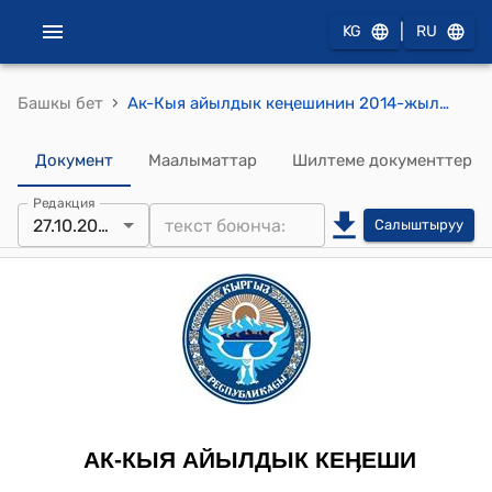
|
KG
RU
›
Башкы бет
Ак-Кыя айылдык кеңешинин 2014-жылдын 27-октябрындагы № 16/2 "«Кочкор райондук Таза-Суу» муниципалдык ишканасын түзүү, уюштурууга макулдугун берүү жөнүндө" токтому
Документ
Маалыматтар
Шилтеме документтер
Редакция
27.10.2014
Салыштыруу