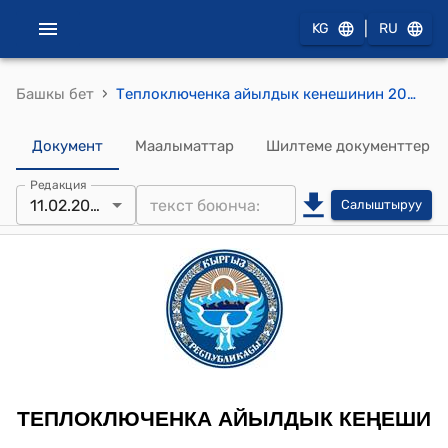
|
KG
RU
›
Башкы бет
Теплоключенка айылдык кенешинин 2015-жылдын 11-февралындагы № 10 "Айыл аймактын Мамлекеттик фондунун жерлеринин ижара акыларын бекитүү жөнүндө" токтому
Документ
Маалыматтар
Шилтеме документтер
Редакция
11.02.2015
Салыштыруу