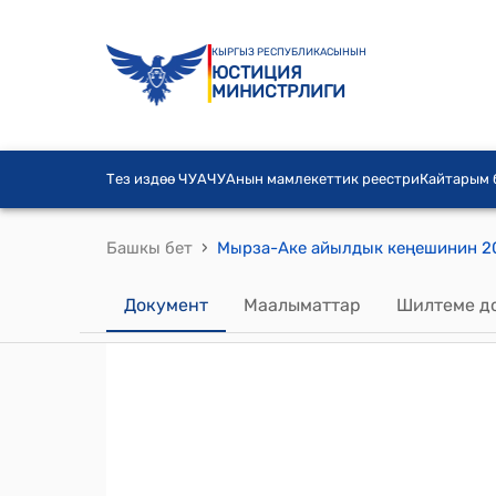
КЫРГЫЗ РЕСПУБЛИКАСЫНЫН
ЮСТИЦИЯ
МИНИСТРЛИГИ
Тез издөө ЧУА
ЧУАнын мамлекеттик реестри
Кайтарым
›
Башкы бет
Документ
Маалыматтар
Шилтеме д