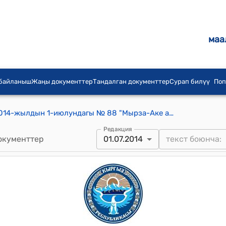
маа
 байланыш
Жаңы документтер
Тандалган документтер
Сурап билүү
Поп
Мырза-Аке айылдык кеңешинин 2014-жылдын 1-июлундагы № 88 "Мырза-Аке айылына караштуу Ш. Санжаров айылынын тургундарынын арызы жөнүндө" токтому
Редакция
окументтер
01.07.2014