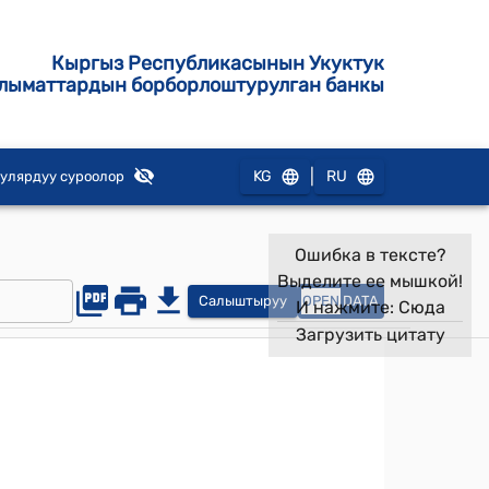
Кыргыз Республикасынын Укуктук
лыматтардын борборлоштурулган банкы
|
KG
RU
улярдуу суроолор
Ошибка в тексте?
Выделите ее мышкой!
Салыштыруу
OPEN
DATA
И нажмите:
Сюда
Загрузить цитату