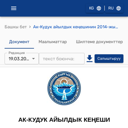
|
KG
RU
›
Башкы бет
Ак-Кудук айылдык кеңешинин 2014-жылдын 19-мартындагы № 2/2 "8-Март айылдык китепканасына ар кандай жумуш аткаруучу штатын ачуу жөнүндө" токтому
Документ
Маалыматтар
Шилтеме документтер
Редакция
19.03.2014
Салыштыруу