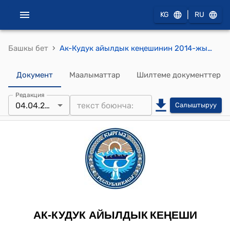
|
KG
RU
›
Башкы бет
Ак-Кудук айылдык кеңешинин 2014-жылдын 4-апрелиндеги № 3/2 "Таза суу 8-Март айылындагы «Курман-Булак» ИСКАКБнын 2014-жылга карата бюджетин бекитүү жөнүндө" токтому
Документ
Маалыматтар
Шилтеме документтер
Редакция
04.04.2014
Салыштыруу