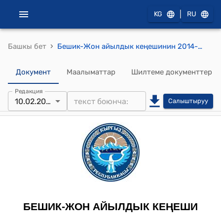
|
KG
RU
›
Башкы бет
Бешик-Жон айылдык кеңешинин 2014-жылдын 10-февралындагы № 10 “Жаңы конуш көчөлөрунө ысым берүү жөнүндө” токтому
Документ
Маалыматтар
Шилтеме документтер
Редакция
10.02.2014
Салыштыруу