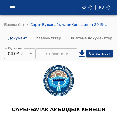
|
KG
RU
›
Башкы бет
Сары-Булак айылдыкКеңешинин 2015-жылдын 4-мартындагы № 13/88 "Калкты ичүүчү суу менен камсыз кылууда «Жанчар-Булак» ИСКАКБынын 2015-жылга бюджетин бекитүү жөнүндө" токтому
Документ
Маалыматтар
Шилтеме документтер
Редакция
04.03.2015
Салыштыруу