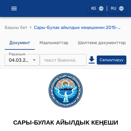
|
KG
RU
›
Башкы бет
Сары-Булак айылдык кеңешинин 2015-жылдын 4-мартындагы № 13/95 "Ак-Кыя айылындагы мектептин жылуулук системасын орнотуу жана имараттын ичин ремонттон өткөрүү жөнүндө" токтому
Документ
Маалыматтар
Шилтеме документтер
Редакция
04.03.2015
Салыштыруу