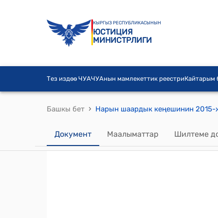
КЫРГЫЗ РЕСПУБЛИКАСЫНЫН
ЮСТИЦИЯ
МИНИСТРЛИГИ
Тез издөө ЧУА
ЧУАнын мамлекеттик реестри
Кайтарым
›
Башкы бет
Документ
Маалыматтар
Шилтеме д