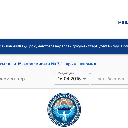
маа
 байланыш
Жаңы документтер
Тандалган документтер
Сурап билүү
Поп
Нарын шаардык кеңешинин 2015-жылдын 16-апрелиндеги № 3 "Нарын шаарындагы Б.Жапаралиев паркын убактылуу ижарага берүү жөнүндө" токтому
Редакция
окументтер
16.04.2015