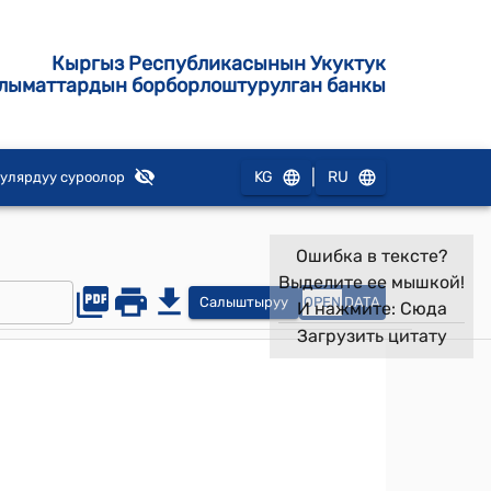
Кыргыз Республикасынын Укуктук
лыматтардын борборлоштурулган банкы
|
KG
RU
улярдуу суроолор
Ошибка в тексте?
Выделите ее мышкой!
Салыштыруу
OPEN
DATA
И нажмите:
Сюда
Загрузить цитату