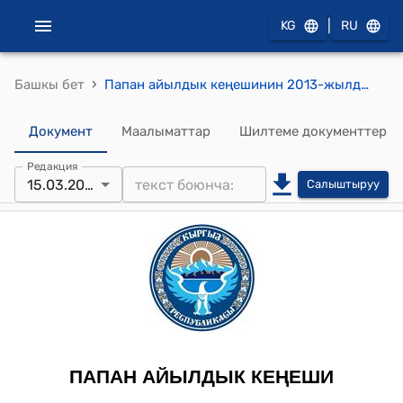
|
KG
RU
›
Башкы бет
Папан айылдык кеңешинин 2013-жылдын 15-мартындагы № 3 (Папан айылдык округдук кеңеши күн тартибиндеги маселелерди карап жана талкуулоо жөнүндө) токтому
Документ
Маалыматтар
Шилтеме документтер
Редакция
15.03.2013
Салыштыруу