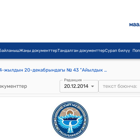
маа
 байланыш
Жаңы документтер
Тандалган документтер
Сурап билүү
Поп
Жекенди айылдык кеңешинин 2014-жылдын 20-декабрындагы № 43 "Айылдык аймагынын атуулдарынан, мекеме ишканаларынан келип түшкөн арыздардын аткарылышы жөнүндө" токтому
Редакция
окументтер
20.12.2014