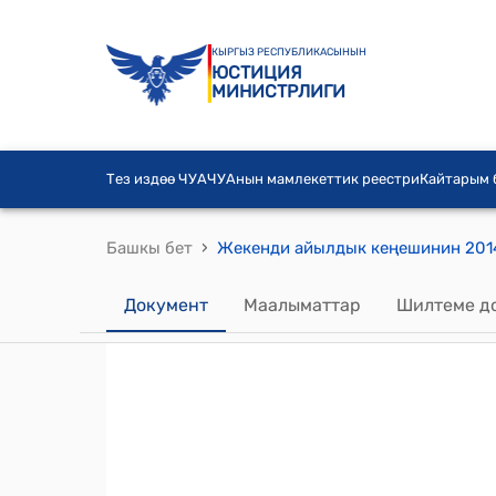
КЫРГЫЗ РЕСПУБЛИКАСЫНЫН
ЮСТИЦИЯ
МИНИСТРЛИГИ
Тез издөө ЧУА
ЧУАнын мамлекеттик реестри
Кайтарым
›
Башкы бет
Документ
Маалыматтар
Шилтеме д