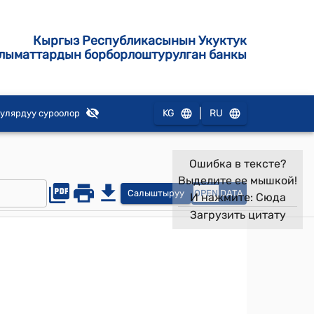
Кыргыз Республикасынын Укуктук
лыматтардын борборлоштурулган банкы
|
KG
RU
улярдуу суроолор
Ошибка в тексте?
Выделите ее мышкой!
Салыштыруу
OPEN
DATA
И нажмите:
Сюда
Загрузить цитату