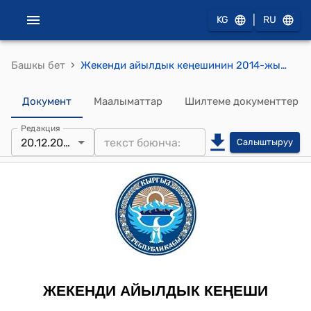
|
KG
RU
›
Башкы бет
Жекенди айылдык кеңешинин 2014-жылдын 20-декабрындагы № 45 "Жекенди айылдык аймагына караштуу китепканалардын жыл ичинде аткарып жаткан иштери жөнүндө" токтому
Документ
Маалыматтар
Шилтеме документтер
Редакция
20.12.2015
Салыштыруу