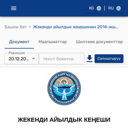
|
KG
RU
›
Башкы бет
Жекенди айылдык кеңешинин 2014-жылдын 20-декабрындагы № 46 "Кара-Мык айылындагы борбордук көчөгө ат коюу жөнүндө" токтому
Документ
Маалыматтар
Шилтеме документтер
Редакция
20.12.2014
Салыштыруу