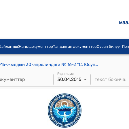
маа
 байланыш
Жаңы документтер
Тандалган документтер
Сурап билүү
Поп
С.Юсупова айылдык кеңешинин 2015-жылдын 30-апрелиндеги № 16-2 "С. Юсупова айылдык Кеңешинин аймагында жазгы талаачылык иштерин жүрүшү жөнүндө" токтому
Редакция
окументтер
30.04.2015