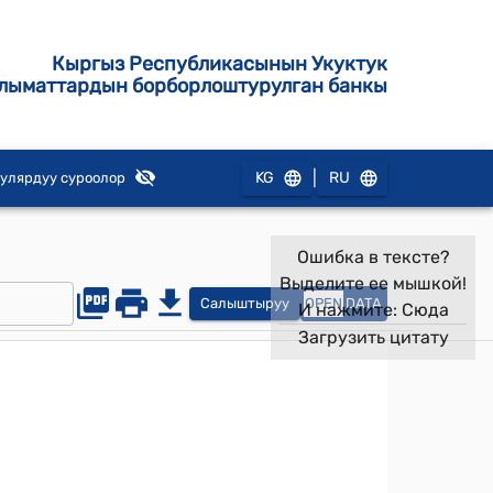
Кыргыз Республикасынын Укуктук
лыматтардын борборлоштурулган банкы
|
KG
RU
улярдуу суроолор
Ошибка в тексте?
Выделите ее мышкой!
Салыштыруу
OPEN
DATA
И нажмите:
Сюда
Загрузить цитату