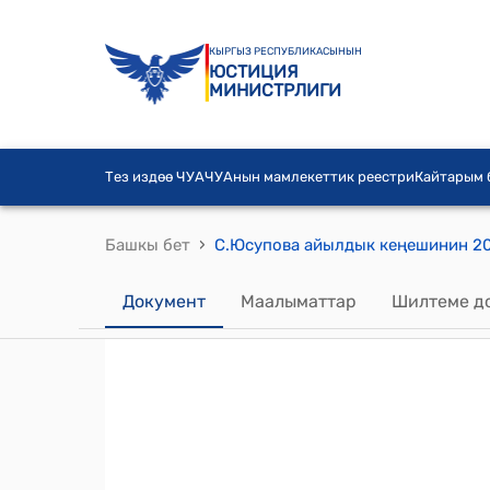
КЫРГЫЗ РЕСПУБЛИКАСЫНЫН
ЮСТИЦИЯ
МИНИСТРЛИГИ
Тез издөө ЧУА
ЧУАнын мамлекеттик реестри
Кайтарым
›
Башкы бет
Документ
Маалыматтар
Шилтеме д