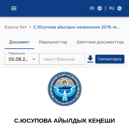
|
KG
RU
›
Башкы бет
С.Юсупова айылдык кеңешинин 2015-жылдын 5-августундагы № 18-1 "С. Юсупова айылдык Кеңешинин 4-чакырык 16-сессиясынын катчылыгын шайлоо жөнүндө" токтому
Документ
Маалыматтар
Шилтеме документтер
Редакция
05.08.2015
Салыштыруу